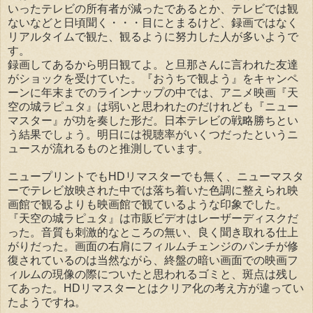
いったテレビの所有者が減ったであるとか、テレビでは観
ないなどと日頃聞く・・・目にとまるけど、録画ではなく
リアルタイムで観た、観るように努力した人が多いようで
す。
録画してあるから明日観てよ。と旦那さんに言われた友達
がショックを受けていた。『おうちで観よう』をキャンペ
ーンに年末までのラインナップの中では、アニメ映画『天
空の城ラピュタ』は弱いと思われたのだけれども『ニュー
マスター』が功を奏した形だ。日本テレビの戦略勝ちとい
う結果でしょう。明日には視聴率がいくつだったというニ
ュースが流れるものと推測しています。
ニュープリントでもHDリマスターでも無く、ニューマスタ
ーでテレビ放映された中では落ち着いた色調に整えられ映
画館で観るよりも映画館で観ているような印象でした。
『天空の城ラピュタ』は市販ビデオはレーザーディスクだ
った。音質も刺激的なところの無い、良く聞き取れる仕上
がりだった。画面の右肩にフィルムチェンジのパンチが修
復されているのは当然ながら、終盤の暗い画面での映画フ
ィルムの現像の際についたと思われるゴミと、斑点は残し
てあった。HDリマスターとはクリア化の考え方が違ってい
たようですね。