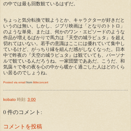
の中では最も回数観ているはずだ。
ちょっと気分転換で観ようとか、キャラクターが好きだと
いうのは無い。しかし、ジブリ映画は「となりのトトロ」
のような単発、または、何かのワン・エピソードのような
作品が増えるばかりで馬力は『天空の城ラピュタ』を超え
切れてはいない。若手の意識はここには優れていて集中し
ているけど、がっちり縁を組んだ感がしなくなった。日本
中で昨夜の『天空の城ラピュタ』は観ていても、パーソナ
ルで観ているんだろうね。一家団欒でああだ、こうだ、和
気藹々で冬の夜を心の中から暖かく過ごした人はどのくら
い居るのでしょうね。
Posted via email
from
littleconcert
kobato
時刻:
3:00
0 件のコメント:
コメントを投稿