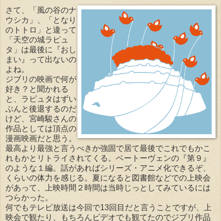
さて、「風の谷のナ
ウシカ」、「となり
のトトロ」と違って
「天空の城ラピュ
タ」は最後に『おし
まい』って出ないの
よね。
ジブリの映画で何が
好き？と聞かれる
と、ラピュタはずい
ぶんと後退するのだ
けど、宮崎駿さんの
作品としては頂点の
漫画映画だと思う。
最高より最強と言うべきか強固で居て最後でこれでもかこ
れもかとリトライされてくる。ベートーヴェンの『第９』
のような１編。話があればシリーズ・アニメ化できるぞ、
くらいの体力を感じる。夏になると図書館などでの上映会
があって、上映時間２時間は当時じっとしてみているには
つらかった。
何でもテレビ放送は今回で13回目だと言うことですが、上
映会で観たり、もちろんビデオでも観てたのでジブリ作品