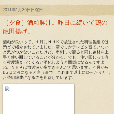
2011年1月30日日曜日
［夕食］酒粕豚汁。昨日に続いて鶏の
龍田揚げ。
酒粕が良いって、１月にＮＨＫで放送された料理番組では
殆どで紹介されていました。帯でしかテレビを観ていない
と気がつかないことだけど、串刺しで観ると同じ題材を上
手く使い回していることが分かる。でも、使い回しって有
る程度溜まってくると消化しようと面倒になるんですよ
ね。ＮＨＫは放送波が多すぎるんだと思います。４月から
BSは２波になると言う事で、これまで以上にゆったりとし
た番組編成になるのを期待しています。