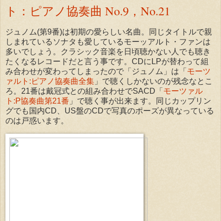
ト：ピアノ協奏曲 No.9，No.21
ジュノム(第9番)は初期の愛らしい名曲。同じタイトルで親
しまれているソナタも愛しているモーッアルト・ファンは
多いでしょう。クラシック音楽を日頃聴かない人でも聴き
たくなるレコードだと言う事です。CDにLPが替わって組
み合わせが変わってしまったので「ジュノム」は「
モーツ
ァルト:ピアノ協奏曲全集
」で聴くしかないのが残念なとこ
ろ。21番は戴冠式との組み合わせでSACD「
モーツァル
ト:P協奏曲第21番
」で聴く事が出来ます。同じカップリン
グでも国内CD、US盤のCDで写真のポーズが異なっている
のは戸惑います。