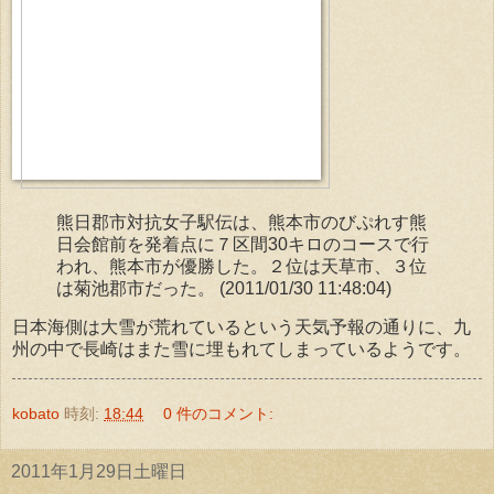
熊日郡市対抗女子駅伝は、熊本市のびぷれす熊
日会館前を発着点に７区間30キロのコースで行
われ、熊本市が優勝した。２位は天草市、３位
は菊池郡市だった。
(2011/01/30 11:48:04)
日本海側は大雪が荒れているという天気予報の通りに、九
州の中で長崎はまた雪に埋もれてしまっているようです。
kobato
時刻:
18:44
0 件のコメント:
2011年1月29日土曜日