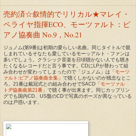
売約済☆叙情的でリリカル★マレイ・
ペライヤ指揮ECO、モーツァルト：ピ
アノ協奏曲 No.9，No.21
ジュノム(第9番)は初期の愛らしい名曲。同じタイトルで親
しまれているそなたも愛しているモーッアルト・ファンは
多いでしょう。クラシック音楽を日頃聴かない人でも聴き
たくなるレコードだと言う事です。CDにLPが替わって組
み合わせが変わってしまったので「ジュノム」は「
モーツ
ァルト:ピアノ協奏曲全集
」で聴くしかないのが残念なとこ
ろ。21番は戴冠式との組み合わせでSACD「
モーツァル
ト:P協奏曲第21番
」で聴く事が出来ます。同じカップリン
グでも国内CD、US盤のCDで写真のポーズが異なっている
のは戸惑います。