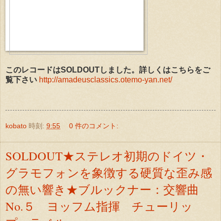
このレコードはSOLDOUTしました。詳しくはこちらをご
覧下さい
http://amadeusclassics.otemo-yan.net/
kobato
時刻:
9:55
0 件のコメント:
SOLDOUT★ステレオ初期のドイツ・
グラモフォンを象徴する硬質な歪み感
の無い響き★ブルックナー：交響曲
No.５ ヨッフム指揮 チューリッ