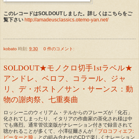
このレコードはSOLDOUTしました。詳しくはこちらをご
覧下さい
http://amadeusclassics.otemo-yan.net/
kobato
時刻:
9:30
0 件のコメント:
SOLDOUT★モノクロ切手1stラベル★
アンドレ、ベロフ、コラール、ジャ
リ、デ・ボスト／サン・サーンス：動
物の謝肉祭、七重奏曲
ロッシーニのウィリアム・テルからのフレーズが「化石」
化されてしまったり、イタリアの作曲家の茶化され様は中
でも痛烈。通常管弦楽版がナレーション付きで録音されて
聴かれることが多くて、小澤征爾さんが「
プロコフィエフ:
ピーターと狼
」との組み合わせのCDで楽しくナレーション