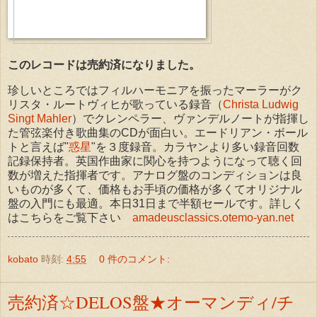
このレコードは売約済になりました。
珍しいところではフィルハーモニアを振ったマーラーがク
リスタ・ルートヴィヒが歌っている録音（
Christa Ludwig
Singt Mahler
）でクレンペラー、ヴァンデルノートが指揮し
た管弦楽付き歌曲集のCDが面白い。エードリアン・ボール
トと言えば"
惑星
"を３度録音。カラヤンより多い録音回数
記録保持者。英国作曲家に関心を持つようになって聴く回
数が増えた指揮者です。アナログ盤のコンディションは良
いものが多くて、価格もお手頃の価格が多くてオリジナル
盤の入門にも最適。本日31日まで半額セールです。詳しく
はこちらをご覧下さい
amadeusclassics.otemo-yan.net
kobato
時刻:
4:55
0 件のコメント:
売約済☆DELOS盤★オーマンディ/チ