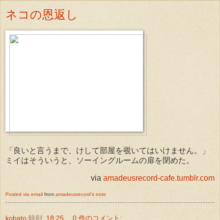
ネコの恩返し
「良いと言うまで、けして部屋を覗いてはいけません。」
ミイはそういうと、ソーイングルームの扉を閉めた。
via
amadeusrecord-cafe.tumblr.com
Posted via email
from
amadeusrecord's note
kobato
時刻:
18:25
0 件のコメント: