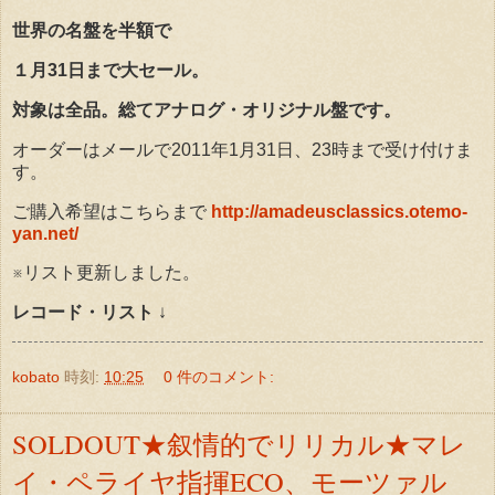
世界の名盤を半額で
１月31日まで大セール。
対象は全品。総てアナログ・オリジナル盤です。
オーダーはメールで2011年1月31日、23時まで受け付けま
す。
ご購入希望はこちらまで
http://amadeusclassics.otemo-
yan.net/
※リスト更新しました。
レコード・リスト
↓
kobato
時刻:
10:25
0 件のコメント:
SOLDOUT★叙情的でリリカル★マレ
イ・ペライヤ指揮ECO、モーツァル