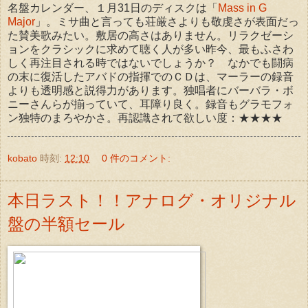
名盤カレンダー、１月31日のディスクは「
Mass in G
Major
」。ミサ曲と言っても荘厳さよりも敬虔さが表面だっ
た賛美歌みたい。敷居の高さはありません。リラクゼーシ
ョンをクラシックに求めて聴く人が多い昨今、最もふさわ
しく再注目される時ではないでしょうか？ なかでも闘病
の末に復活したアバドの指揮でのＣＤは、マーラーの録音
よりも透明感と説得力があります。独唱者にバーバラ・ボ
ニーさんらが揃っていて、耳障り良く。録音もグラモフォ
ン独特のまろやかさ。再認識されて欲しい度：★★★★
kobato
時刻:
12:10
0 件のコメント:
本日ラスト！！アナログ・オリジナル
盤の半額セール