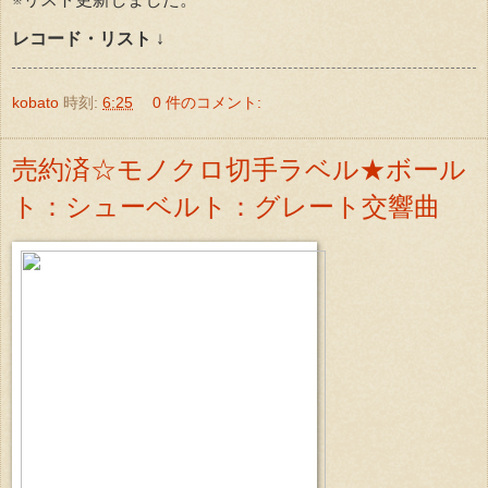
レコード・リスト
↓
kobato
時刻:
6:25
0 件のコメント:
売約済☆モノクロ切手ラベル★ボール
ト：シューベルト：グレート交響曲