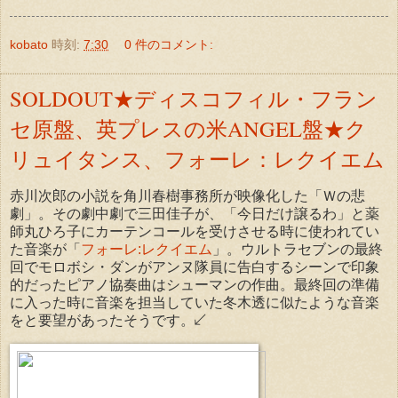
kobato
時刻:
7:30
0 件のコメント:
SOLDOUT★ディスコフィル・フラン
セ原盤、英プレスの米ANGEL盤★ク
リュイタンス、フォーレ：レクイエム
赤川次郎の小説を角川春樹事務所が映像化した「Ｗの悲
劇」。その劇中劇で三田佳子が、「今日だけ譲るわ」と薬
師丸ひろ子にカーテンコールを受けさせる時に使われてい
た音楽が「
フォーレ:レクイエム
」。ウルトラセブンの最終
回でモロボシ・ダンがアンヌ隊員に告白するシーンで印象
的だったピアノ協奏曲はシューマンの作曲。最終回の準備
に入った時に音楽を担当していた冬木透に似たような音楽
をと要望があったそうです。↙