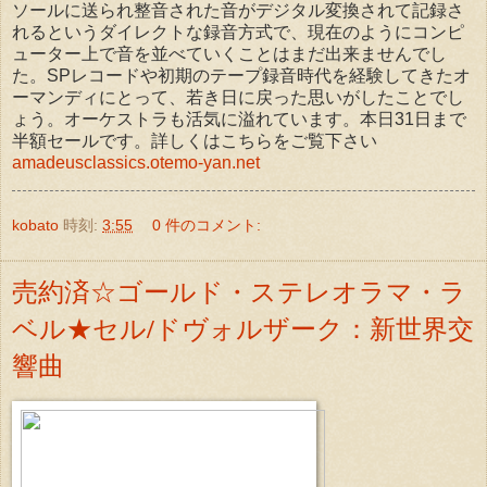
ソールに送られ整音された音がデジタル変換されて記録さ
れるというダイレクトな録音方式で、現在のようにコンピ
ューター上で音を並べていくことはまだ出来ませんでし
た。SPレコードや初期のテープ録音時代を経験してきたオ
ーマンディにとって、若き日に戻った思いがしたことでし
ょう。オーケストラも活気に溢れています。本日31日まで
半額セールです。詳しくはこちらをご覧下さい
amadeusclassics.otemo-yan.net
kobato
時刻:
3:55
0 件のコメント:
売約済☆ゴールド・ステレオラマ・ラ
ベル★セル/ドヴォルザーク：新世界交
響曲