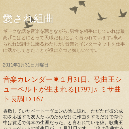
愛され組曲
ギークな話を音楽を聴きながら､男性を相手にしていれば最
高｡｢こばとにとって天職だね｣とよく言われています｡褒め
られれば調子に乗るわたしが､音楽とインターネットを仕事
に活かしてきたことが役に立つと嬉しいです｡
2011年1月31日月曜日
音楽カレンダー☀１月31日、歌曲王シ
ューベルトが生まれる[1797]♬ミサ曲
ト長調 D.167
畏敬していたベートーヴェンの陰に隠れ、ただただ彼の成
功を応援する友人たちのためだけに作曲をするだけで存命
中は貧乏で薄幸の生涯だった。と言われている彼。歌曲王
シューベルトの誕生日が、１月31日です。「僕は作曲する