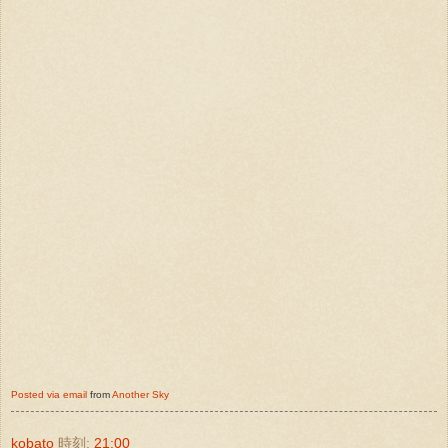
Posted via email
from
Another Sky
kobato
時刻:
21:00