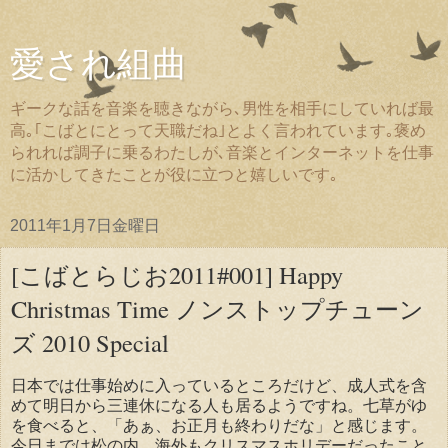
愛され組曲
ギークな話を音楽を聴きながら､男性を相手にしていれば最
高｡｢こばとにとって天職だね｣とよく言われています｡褒め
られれば調子に乗るわたしが､音楽とインターネットを仕事
に活かしてきたことが役に立つと嬉しいです｡
2011年1月7日金曜日
[こばとらじお2011#001] Happy
Christmas Time ノンストップチューン
ズ 2010 Special
日本では仕事始めに入っているところだけど、成人式を含
めて明日から三連休になる人も居るようですね。七草がゆ
を食べると、「あぁ、お正月も終わりだな」と感じます。
今日までは松の内、海外もクリスマスホリデーだったこと