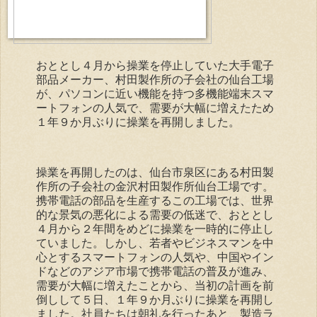
おととし４月から操業を停止していた大手電子
部品メーカー、村田製作所の子会社の仙台工場
が、パソコンに近い機能を持つ多機能端末スマ
ートフォンの人気で、需要が大幅に増えたため
１年９か月ぶりに操業を再開しました。
操業を再開したのは、仙台市泉区にある村田製
作所の子会社の金沢村田製作所仙台工場です。
携帯電話の部品を生産するこの工場では、世界
的な景気の悪化による需要の低迷で、おととし
４月から２年間をめどに操業を一時的に停止し
ていました。しかし、若者やビジネスマンを中
心とするスマートフォンの人気や、中国やイン
ドなどのアジア市場で携帯電話の普及が進み、
需要が大幅に増えたことから、当初の計画を前
倒しして５日、１年９か月ぶりに操業を再開し
ました。社員たちは朝礼を行ったあと、製造ラ