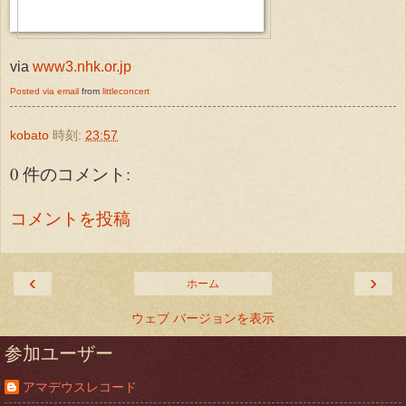
via
www3.nhk.or.jp
Posted via email
from
littleconcert
kobato
時刻:
23:57
0 件のコメント:
コメントを投稿
‹
›
ホーム
ウェブ バージョンを表示
参加ユーザー
アマデウスレコード