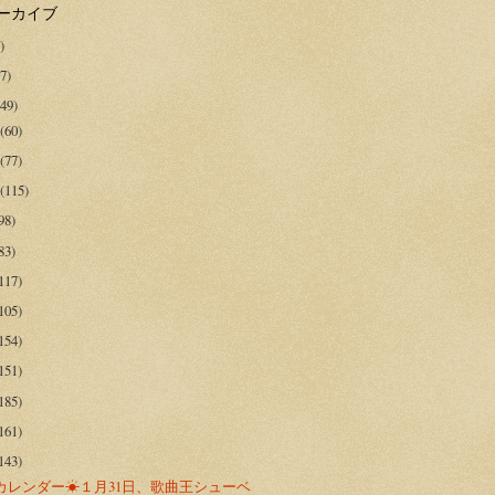
アーカイブ
)
7)
49)
月
(60)
月
(77)
月
(115)
98)
83)
117)
105)
154)
151)
185)
161)
143)
カレンダー☀１月31日、歌曲王シューベ