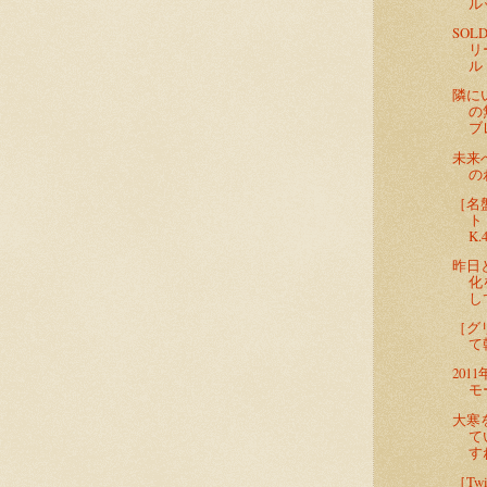
ル
SO
リ
ル
隣に
の
ブ
未来
の
［名
ト
K.
昨日
化
し
［グ
て
20
モ
大寒
て
す
［Tw