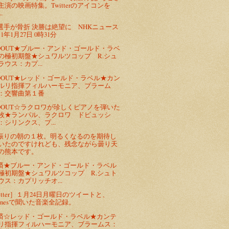
主演の映画特集。Twitterのアイコンを
.
選手が骨折 決勝は絶望に NHKニュース
11年1月27日 0時31分
LDOUT★ブルー・アンド・ゴールド・ラベ
の極初期盤★シュワルツコップ R.シュ
ラウス：カプ...
LDOUT★レッド・ゴールド・ラベル★カン
ルリ指揮フィルハーモニア、ブラーム
：交響曲第１番
LDOUT☆ラクロワが珍しくピアノを弾いた
枚★ランパル、ラクロワ ドビュッシ
：シリンクス、プ...
振りの朝の１枚。明るくなるのを期待し
いたのですけれども、残念ながら曇り天
の熊本です。
済★ブルー・アンド・ゴールド・ラベル
極初期盤★シュワルツコップ R.シュト
ウス：カプリッチオ...
itter］１月24日月曜日のツイートと、
Tunesで聞いた音楽全記録。
済☆レッド・ゴールド・ラベル★カンテ
リ指揮フィルハーモニア、ブラームス：