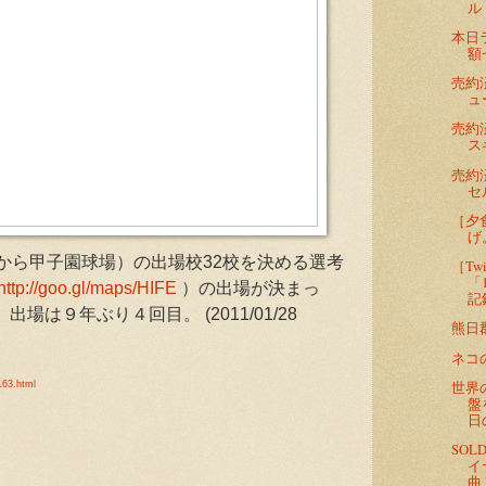
ル
本日
額
売約
ュ
売約
ス
売約
セ
［夕
げ
から甲子園球場）の出場校32校を決める選考
［Tw
「
http://goo.gl/maps/HIFE
）の出場が決まっ
記
」出場は９年ぶり４回目。
(2011/01/28
熊日
ネコ
世界
163.html
盤
日
SO
イ
曲 