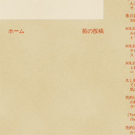
ん
そ..
香川
20
SO
ホーム
前の投稿
ル
ト
SO
テ
ス
SO
１
ー
久し
て
気
売約
の
ラ
［Tw
i
売約
ル