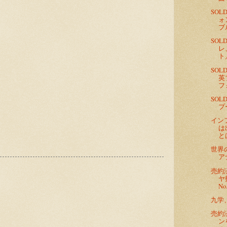
SO
ォ
ブ
SO
レ
ト
SO
英
フ
SO
プ
イン
は
と
世界
ア
売約
ヤ
No
九学
:
売約
ン