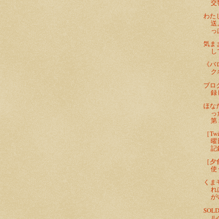
交
わた
送
っ
気ま
し
《バ
ク
ブロ
録
ほな
っ
第
［Tw
曜
記
［夕
使
くま
れ
が
SO
ル