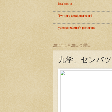
lovebonita
-
Twitter / amadeusrecord
-
yumeyoizakura's posterous
-
2011年1月28日金曜日
九学、センバツ