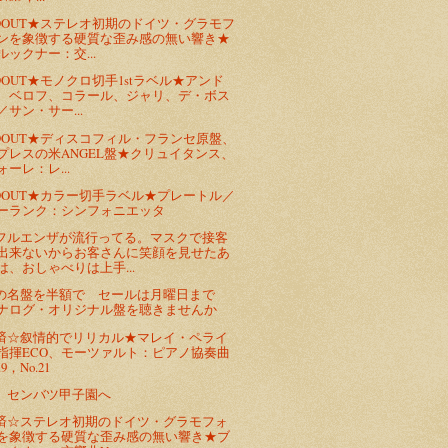
LDOUT★ステレオ初期のドイツ・グラモフ
ンを象徴する硬質な歪み感の無い響き★
ルックナー：交...
LDOUT★モノクロ切手1stラベル★アンド
、ベロフ、コラール、ジャリ、デ・ボス
／サン・サー...
LDOUT★ディスコフィル・フランセ原盤、
プレスの米ANGEL盤★クリュイタンス、
ォーレ：レ...
LDOUT★カラー切手ラベル★プレートル／
ーランク：シンフォニエッタ
フルエンザが流行ってる。マスクで接客
出来ないからお客さんに笑顔を見せたあ
は、おしゃべりは上手...
の名盤を半額で セールは月曜日まで
ナログ・オリジナル盤を聴きませんか
済☆叙情的でリリカル★マレイ・ペライ
指揮ECO、モーツァルト：ピアノ協奏曲
.9，No.21
、センバツ甲子園へ
済☆ステレオ初期のドイツ・グラモフォ
を象徴する硬質な歪み感の無い響き★ブ