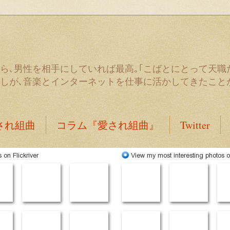
ら､男性を相手にしていれば最高｡｢こばとにとって天職
しが､音楽とインターネットを仕事に活かしてきたこと
され組曲
コラム『愛され組曲』
Twitter