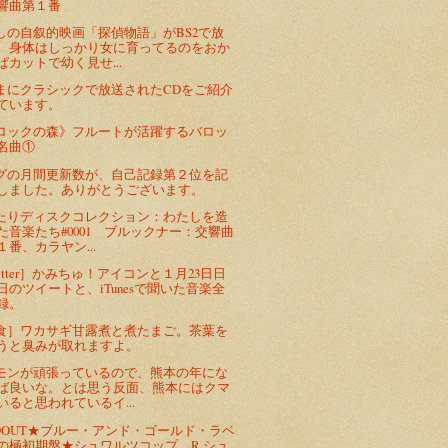
響曲第１番
しの自叙的映画「探偵物語」がBS2で放
。身体はしっかり女に育ってるのをおか
ぱカットで幼く見せ...
まにクラシックで放送されたCDをご紹介
ています。
ロックの森》フルートが活躍するバロッ
名曲①
グの月間更新数が、自己記録第２位を記
しました。ありがとうございます。
たりディスクコレクション：わたしを造
た音楽たち#0001 ブルックナー：交響曲
１番、カラヤン...
itter］かみちゅ！アイコンと１月23日日
日のツイートと、iTunesで聞いた音楽全
録。
食］ワカサギ甘露煮と煮たまご。茶葉を
うと臭みが取れますよ。
モンが頑張っているので、熊本の年にな
ば良いな。とは思う反面、熊本にはクマ
いると思われているイ...
LDOUT★ブルー・アンド・ゴールド・ラベ
の極初期盤★シュワルツコップ R.シュ