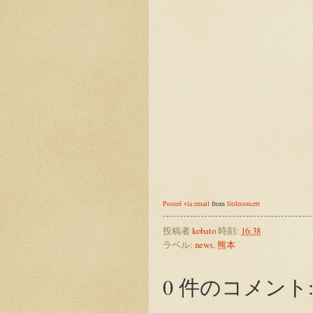
Posted via email
from
littleconcert
投稿者
kobato
時刻:
16:38
ラベル:
news
,
熊本
0 件のコメント