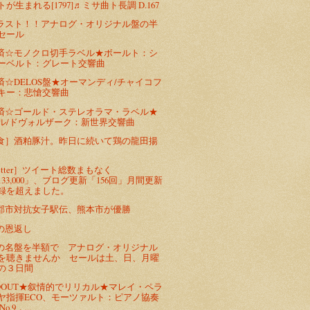
トが生まれる[1797]♬ミサ曲ト長調 D.167
ラスト！！アナログ・オリジナル盤の半
セール
済☆モノクロ切手ラベル★ボールト：シ
ーベルト：グレート交響曲
済☆DELOS盤★オーマンディ/チャイコフ
キー：悲愴交響曲
済☆ゴールド・ステレオラマ・ラベル★
ル/ドヴォルザーク：新世界交響曲
食］酒粕豚汁。昨日に続いて鶏の龍田揚
。
itter］ツイート総数まもなく
133,000」、ブログ更新「156回」月間更新
録を超えました。
郡市対抗女子駅伝、熊本市が優勝
の恩返し
の名盤を半額で アナログ・オリジナル
を聴きませんか セールは土、日、月曜
の３日間
LDOUT★叙情的でリリカル★マレイ・ペラ
ヤ指揮ECO、モーツァルト：ピアノ協奏
No.9，...