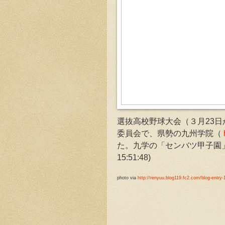
選抜高校野球大会（３月23日
委員会で、県勢の九州学院（
た。九学の「センバツ甲子園
15:51:48)
photo via
http://renyuu.blog119.fc2.com/blog-entry-