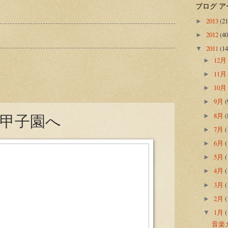
ブログ 
2013
(21
►
2012
(40
►
2011
(14
▼
12
►
11
►
10
►
9月
(
►
甲子園へ
8月
(
►
7月
(
►
6月
(
►
5月
(
►
4月
(
►
3月
(
►
2月
(
►
1月
(
▼
音楽