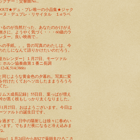
ックナー：交響曲No...
LDOUT★デュ・プレ唯一の小品集★ジャク
ーヌ・デュプレ・リサイタル １stラベ
いるのが当然だった、あなたのかけがえ
無さに、ようやく気づく・・・60歳のラ
レター。良い映画で...
への手紙。。。昔の写真のわたしは、今
わたしになんて語りかけたいのだろう。
盤カレンダー］１月27日、モーツァル
：ホルン協奏曲第１番ニ長調
412+K.514(386b)
と同じような黄金色の夕暮れ。写真に変
を付けたくておヘソ出したままうろうろ
てた。
リムス成長記録］55日目、葉っぱが増え
幹が黒く枝もしっかり太くなりました。
11年1月27日、おはようございます。今日は
ーツァルトの誕生日です。
を過ぎて、日中の陽射しは徐々に春めい
います。でもまだ夜になると冷え込みま
ね。
itter］１月24日からBS2で薬師丸ひろこさ